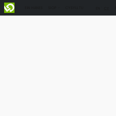
EIN HANES
SIOP
CYSYLLTU
EN
CY