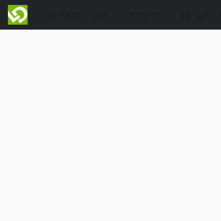
EIN HANES
SIOP
CYSYLLTU
EN
CY