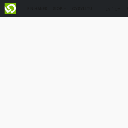
EIN HANES
SIOP
CYSYLLTU
EN
CY