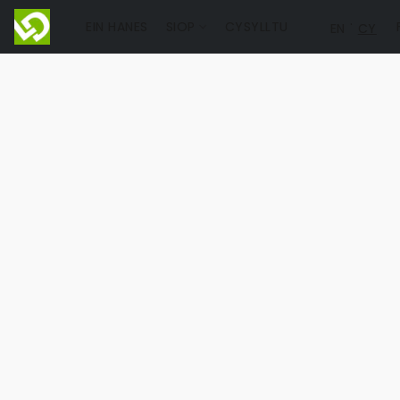
EIN HANES
SIOP
CYSYLLTU
EN
CY